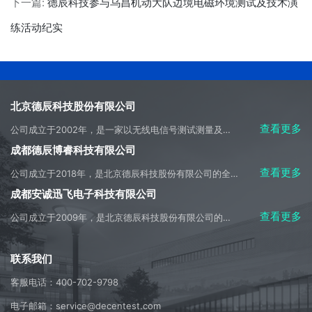
下一篇:
德辰科技参与乌昌机动大队边境电磁环境测试及技术演
练活动纪实
北京德辰科技股份有限公司
查看更多
公司成立于2002年，是一家以无线电信号测试测量及侦测应用开发为主营方向，集科研、生产、系统集成、产品销售、工程施工及技术服务于一体的高科技产业实体。
成都德辰博睿科技有限公司
查看更多
公司成立于2018年，是北京德辰科技股份有限公司的全资子公司，是成都市天府新区重大招商引资企业，是母公司主要经营业务的承接实体。
成都安诚迅飞电子科技有限公司
查看更多
公司成立于2009年，是北京德辰科技股份有限公司的控股子公司，是美国是德科技公司（Keysight Technologies）在中国内地授权的技术合作伙伴，全权负责授权区域内的是德产品的销售、售前和售后技术支持及服务。
联系我们
客服电话：400-702-9798
电子邮箱：service@decentest.com