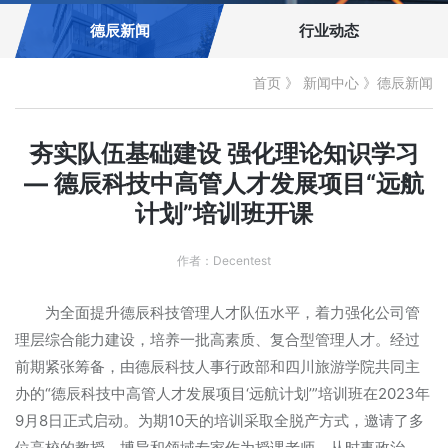
德辰新闻
行业动态
首页
》
新闻中心
》
德辰新闻
夯实队伍基础建设 强化理论知识学习
— 德辰科技中高管人才发展项目“远航
计划”培训班开课
作者：Decentest
为全面提升德辰科技管理人才队伍水平，着力强化公司管
理层综合能力建设，培养一批高素质、复合型管理人才。经过
前期紧张筹备，由德辰科技人事行政部和四川旅游学院共同主
办的“德辰科技中高管人才发展项目‘远航计划’”培训班在2023年
9月8日正式启动。为期10天的培训采取全脱产方式，邀请了多
位高校的教授、博导和领域专家作为授课老师，从时事政治、